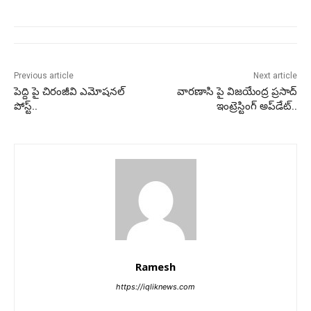
Previous article
Next article
పెద్ది పై చిరంజీవి ఎమోషనల్
వారణాసి పై విజయేంద్ర ప్రసాద్
పోస్ట్..
ఇంట్రెస్టింగ్ అప్‌డేట్..
Ramesh
https://iqliknews.com