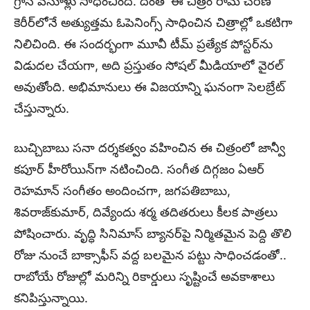
గ్రాస్ వసూళ్లు సాధించింది. దీంతో ఈ చిత్రం రామ్ చరణ్
కెరీర్‌లోనే అత్యుత్తమ ఓపెనింగ్స్ సాధించిన చిత్రాల్లో ఒకటిగా
నిలిచింది. ఈ సందర్భంగా మూవీ టీమ్ ప్రత్యేక పోస్టర్‌ను
విడుదల చేయగా, అది ప్రస్తుతం సోషల్ మీడియాలో వైరల్
అవుతోంది. అభిమానులు ఈ విజయాన్ని ఘనంగా సెలబ్రేట్
చేస్తున్నారు.
బుచ్చిబాబు సనా దర్శకత్వం వహించిన ఈ చిత్రంలో జాన్వీ
కపూర్ హీరోయిన్‌గా నటించింది. సంగీత దిగ్గజం ఏఆర్
రెహమాన్ సంగీతం అందించగా, జగపతిబాబు,
శివరాజ్‌కుమార్, దివ్యేందు శర్మ తదితరులు కీలక పాత్రలు
పోషించారు. వృద్ధి సినిమాస్ బ్యానర్‌పై నిర్మితమైన పెద్ది తొలి
రోజు నుంచే బాక్సాఫీస్ వద్ద బలమైన పట్టు సాధించడంతో..
రాబోయే రోజుల్లో మరిన్ని రికార్డులు సృష్టించే అవకాశాలు
కనిపిస్తున్నాయి.