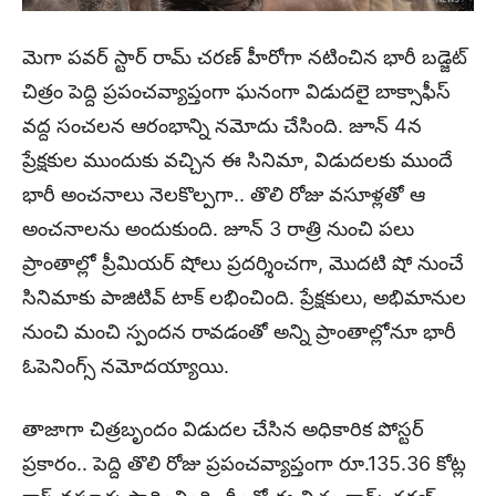
మెగా పవర్ స్టార్ రామ్ చరణ్ హీరోగా నటించిన భారీ బడ్జెట్
చిత్రం పెద్ది ప్రపంచవ్యాప్తంగా ఘనంగా విడుదలై బాక్సాఫీస్
వద్ద సంచలన ఆరంభాన్ని నమోదు చేసింది. జూన్ 4న
ప్రేక్షకుల ముందుకు వచ్చిన ఈ సినిమా, విడుదలకు ముందే
భారీ అంచనాలు నెలకొల్పగా.. తొలి రోజు వసూళ్లతో ఆ
అంచనాలను అందుకుంది. జూన్ 3 రాత్రి నుంచి పలు
ప్రాంతాల్లో ప్రీమియర్ షోలు ప్రదర్శించగా, మొదటి షో నుంచే
సినిమాకు పాజిటివ్ టాక్ లభించింది. ప్రేక్షకులు, అభిమానుల
నుంచి మంచి స్పందన రావడంతో అన్ని ప్రాంతాల్లోనూ భారీ
ఓపెనింగ్స్ నమోదయ్యాయి.
తాజాగా చిత్రబృందం విడుదల చేసిన అధికారిక పోస్టర్
ప్రకారం.. పెద్ది తొలి రోజు ప్రపంచవ్యాప్తంగా రూ.135.36 కోట్ల