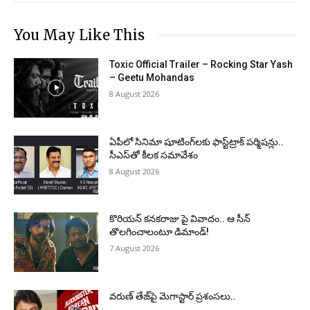
You May Like This
Toxic Official Trailer – Rocking Star Yash
– Geetu Mohandas
8 August 2026
ఏపీలో సినిమా షూటింగ్‌లకు ఫాస్ట్‌ట్రాక్ పర్మిషన్లు..
సీఎస్‌తో కీలక సమావేశం
8 August 2026
కొరియన్ కనకరాజు పై వివాదం.. ఆ సీన్
తొలగించాలంటూ డిమాండ్!
7 August 2026
వరుణ్ తేజ్‌పై మెగాస్టార్ ప్రశంసలు..