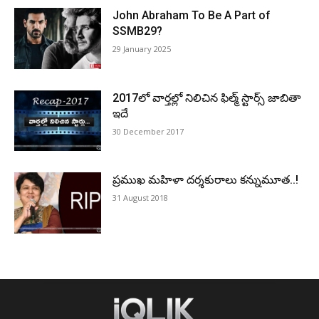
John Abraham To Be A Part of
SSMB29?
29 January 2025
2017లో వార్తల్లో నిలిచిన ఫిల్మ్ స్టార్స్ జాబితా
ఇదే
30 December 2017
ప్రముఖ మహిళా దర్శకురాలు కన్నుమూత..!
31 August 2018