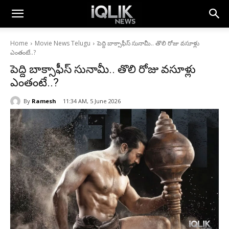
Home
Movie News Telugu
పెద్ది బాక్సాఫీస్ సునామీ.. తొలి రోజు వసూళ్లు
ఎంతంటే..?
పెద్ది బాక్సాఫీస్ సునామీ.. తొలి రోజు వసూళ్లు
ఎంతంటే..?
By
Ramesh
11:34 AM, 5 June 2026