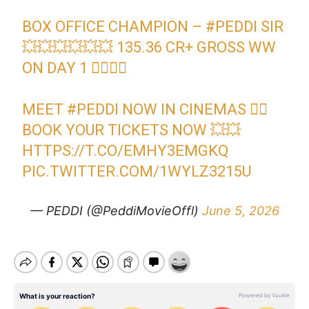
BOX OFFICE CHAMPION –
#PEDDI
SIR
💥💥💥💥💥💥 135.36 CR+ GROSS WW
ON DAY 1 ❤️‍🔥❤️‍🔥
MEET
#PEDDI
NOW IN CINEMAS ❤️‍🔥
BOOK YOUR TICKETS NOW 💥💥
HTTPS://T.CO/EMHY3EMGKQ
PIC.TWITTER.COM/1WYLZ3215U
— PEDDI (@PeddiMovieOffl)
June 5, 2026