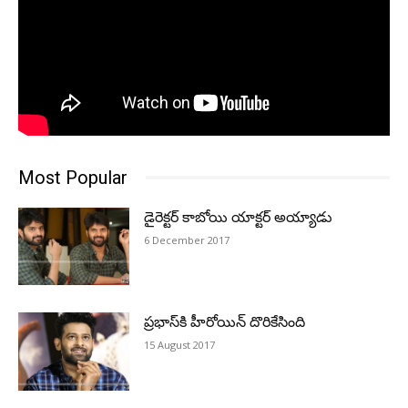
Most Popular
డైరెక్టర్‌ కాబోయి యాక్టర్‌ అయ్యాడు
6 December 2017
ప్ర‌భాస్‌కి హీరోయిన్ దొరికేసింది
15 August 2017