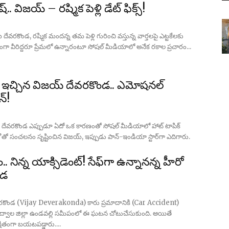
ష్.. విజయ్ – రష్మిక పెళ్లి డేట్ ఫిక్స్!
దేవరకొండ, రష్మిక మందన్న తమ పెళ్లి గురించి వస్తున్న వార్తలపై ఎట్టకేలకు
గా వీరిద్దరూ ప్రేమలో ఉన్నారంటూ సోషల్ మీడియాలో అనేక రకాల ప్రచారం...
కిస్ ఇచ్చిన విజయ్ దేవరకొండ.. ఎమోషనల్
్!
జయ్ దేవరకొండ ఎప్పుడూ ఏదో ఒక కారణంతో సోషల్ మీడియాలో హాట్ టాపిక్
డి’తో సంచలనం సృష్టించిన విజయ్, ఇప్పుడు పాన్‌-ఇండియా స్టార్‌గా ఎదిగారు.
ం.. నిన్న యాక్సిడెంట్‌! సేఫ్‌గా ఉన్నానన్న హీరో
ండ
ేవరకొండ (Vijay Deverakonda) కారు ప్రమాదానికి (Car Accident)
్వాల జిల్లా ఉండవల్లి సమీపంలో ఈ ఘటన చోటుచేసుకుంది. అయితే
్షితంగా బయటపడ్డారు....