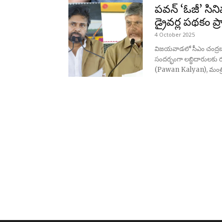
పవన్ ‘ఓజీ’ సిన
and
డ్రైవర్ల పథకం ప
4 October 2025
విజయవాడలో సీఎం చంద్రబాబ
World
సందర్భంగా లబ్ధిదారులకు ర
(Pawan Kalyan), మంత్రి
News