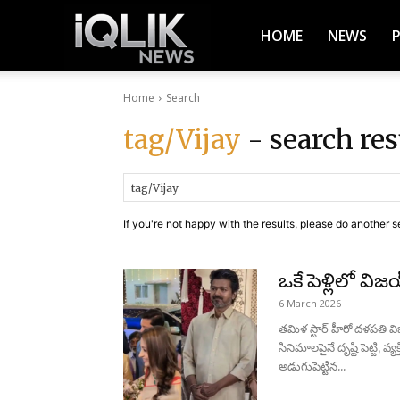
iQlik
HOME
NEWS
Home
Search
News
tag/Vijay
- search res
–
If you're not happy with the results, please do another s
Latest
ఒకే పెళ్లిలో విజ
6 March 2026
News,
తమిళ స్టార్ హీరో దళపతి 
సినిమాలపైనే దృష్టి పెట్టి, 
అడుగుపెట్టిన...
Breaking