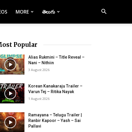
EOS
MORE
తెలుగు
ost Popular
Alias Rukmini – Title Reveal –
Nani – Nithiin
3 August 2026
Korean Kanakaraju Trailer –
Varun Tej – Ritika Nayak
1 August 2026
Ramayana – Telugu Trailer |
Ranbir Kapoor – Yash – Sai
Pallavi