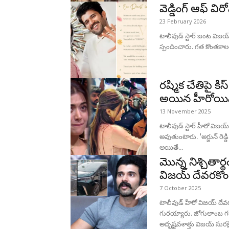
వెడ్డింగ్ ఆఫ్ విరో
23 February 2026
News,
టాలీవుడ్ స్టార్ జంట విజయ్ 
స్పందించారు. గత కొంతకాలం
Movie
రష్మిక చేతిపై 
అయిన హీరోయిన
13 November 2025
News,
టాలీవుడ్ స్టార్ హీరో వి
అవుతుంటారు. ‘అర్జున్ రెడ్
అయితే...
Politics,
మొన్న నిశ్చితార్థ
విజయ్ దేవరకొ
7 October 2025
Sports,
టాలీవుడ్‌ హీరో విజయ్ ద
గురయ్యారు. జోగులాంబ గద
అదృష్టవశాత్తు విజయ్ సురక