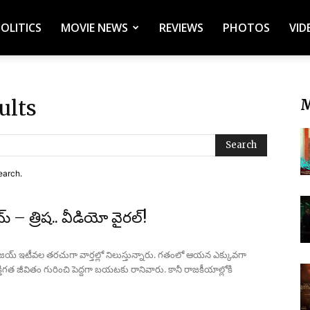
POLITICS
MOVIE NEWS
REVIEWS
PHOTOS
VID
ults
M
Search
earch.
య్ – త్రిష.. వీడియో వైరల్!
విజయ్ ఇటీవల తరచుగా వార్తల్లో నిలుస్తున్నారు. గతంలో ఆయన ఎక్కువగా
వ్యక్తిగత జీవితం గురించి పెద్దగా బయటకు రానివారు. కానీ రాజకీయాల్లోకి