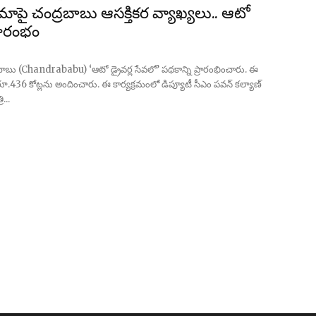
ిమాపై చంద్రబాబు ఆసక్తికర వ్యాఖ్యలు.. ఆటో
్రారంభం
ు (Chandrababu) ‘ఆటో డ్రైవర్ల సేవలో’ పథకాన్ని ప్రారంభించారు. ఈ
ూ.436 కోట్లను అందించారు. ఈ కార్యక్రమంలో డిప్యూటీ సీఎం పవన్ కల్యాణ్
...