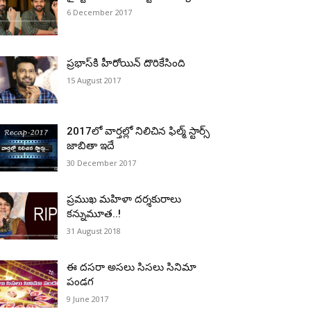
6 December 2017
ప్ర‌భాస్‌కి హీరోయిన్ దొరికేసింది
15 August 2017
2017లో వార్తల్లో నిలిచిన ఫిల్మ్ స్టార్స్
జాబితా ఇదే
30 December 2017
ప్రముఖ మహిళా దర్శకురాలు
కన్నుమూత..!
31 August 2018
ఈ దసరా అసలు సిసలు సినిమా
పండగ
9 June 2017