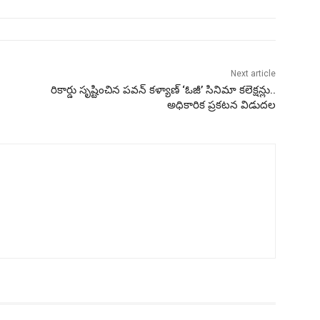
Next article
రికార్డు సృష్టించిన పవన్ కళ్యాణ్ ‘ఓజీ’ సినిమా కలెక్షన్లు..
అధికారిక ప్రకటన విడుదల