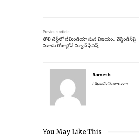
Previous article
తొలి టెస్ట్‌లో టీమిండియా ఘన విజయం.. వెస్టిండీస్‌పై
మూడు రోజుల్లోనే మ్యాచ్ ఫినిష్!
Ramesh
https://iqliknews.com
You May Like This