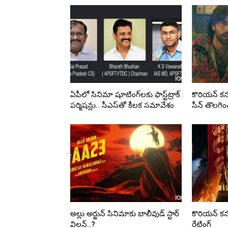
ఏపీలో సినిమా షూటింగ్‌లకు ఫాస్ట్‌ట్రాక్
కొరియన్ కన
పర్మిషన్లు.. సీఎస్‌తో కీలక సమావేశం
సీన్ తొలగి
అల్లు అర్జున్ సినిమాకు బాలీవుడ్ స్టార్
కొరియన్ కన
విలన్..?
రేటింగ్