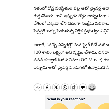
గతంలో రోడ్ల పరిస్థితుల వల్ల ఆటో డ్రైవర
గుర్తుచేశారు. కానీ ఇప్పుడు రోడ్లు అద్భుతం
దేశంలో ఎక్కడా లేని విధంగా సంక్షేమ పథకాలు 
పెన్షన్లకే ఖర్చు పెడుతున్న ఏకైక ప్రభుత్వం ఎన్
అలాగే, “వచ్చే ఎన్నికల్లో మన స్ట్రైక్ రేట్ 
100 శాతం లక్ష్యం” అని స్పష్టం చేశారు. 
పవన్ కల్యాణ్ ఓజీ సినిమా (OG Movie) 
ఇప్పుడు ఆటో డ్రైవర్ల పండుగలో ఉన్నామని స