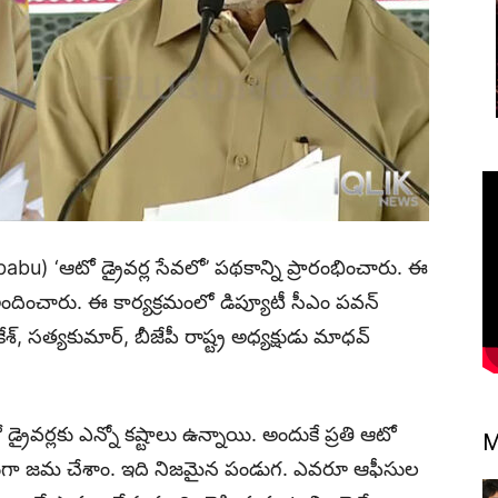
) ‘ఆటో డ్రైవర్ల సేవలో’ పథకాన్ని ప్రారంభించారు. ఈ
ందించారు. ఈ కార్యక్రమంలో డిప్యూటీ సీఎం పవన్
్, సత్యకుమార్, బీజేపీ రాష్ట్ర అధ్యక్షుడు మాధవ్
రైవర్లకు ఎన్నో కష్టాలు ఉన్నాయి. అందుకే ప్రతి ఆటో
M
రుగా జమ చేశాం. ఇది నిజమైన పండుగ. ఎవరూ ఆఫీసుల