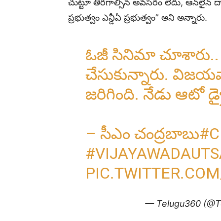
చుట్టూ తిరగాల్సిన అవసరం లేదు, ఆన్‌లైన్ ద్వ
and
ప్రభుత్వం ఎన్డీఏ ప్రభుత్వం” అని అన్నారు.
ఓజీ సినిమా చూశారు.
World
చేసుకున్నారు. విజ
జరిగింది. నేడు ఆటో డ
News
– సీఎం చంద్రబాబు
#C
#VIJAYAWADAUTS
PIC.TWITTER.COM
— Telugu360 (@T