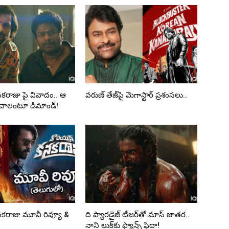
కరాజు పై వివాదం.. ఆ
వరుణ్ తేజ్‌పై మెగాస్టార్ ప్రశంసలు..
ంచాలంటూ డిమాండ్!
కరాజు మూవీ రివ్యూ &
ది ప్యారడైజ్ టీజర్‌తో మాస్ జాతర..
నాని లుక్‌కు ఫ్యాన్స్ ఫిదా!