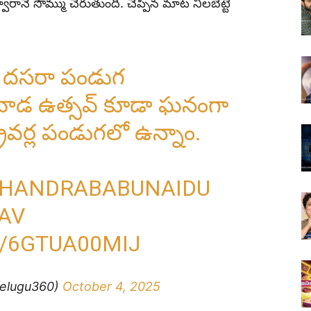
ారానే సొమ్ము చేరుతుంది. చెప్పిన మాట నిలబెట్టే
. దసరా పండుగ
యవాడ ఉత్సవ్ కూడా ఘనంగా
్రైవర్ల పండుగలో ఉన్నాం.
HANDRABABUNAIDU
AV
/6GTUA00MIJ
elugu360)
October 4, 2025