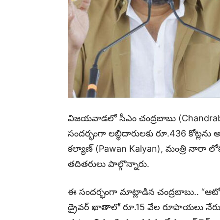
News,
Movie
News,
విజయవాడలో సీఎం చంద్రబాబు (Chandrababu
సందర్భంగా లబ్ధిదారులకు రూ.436 కోట్లను అ
కల్యాణ్ (Pawan Kalyan), మంత్రి నారా లోకేశ
Politics,
తదితరులు పాల్గొన్నారు.
ఈ సందర్భంగా మాట్లాడిన చంద్రబాబు.. “ఆటో డ్
Sports,
డ్రైవర్ ఖాతాలో రూ.15 వేల రూపాయలు నే