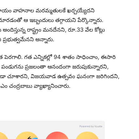
్ల ఆదాయం వాహనాల మరమ్మతులకే ఖర్చయ్యేదని
గా మారడంతో ఆ ఇబ్బందులు తగ్గాయని పేర్కొన్నారు.
అందిస్తున్న రాష్ట్రం మనదేనని, రూ.33 వేల కోట్లు
డీఏ ప్రభుత్వమేనని అన్నారు.
మరింత పెరగాలి. గత ఎన్నికల్లో 94 శాతం సాధించాం, ఈసారి
దసరా పండుగను ప్రజలంతా ఆనందంగా జరుపుకున్నారని,
కూడా చూశారని, విజయవాడ ఉత్సవం ఘనంగా జరిగిందని,
ీఎం చంద్రబాబు వ్యాఖ్యానించారు.