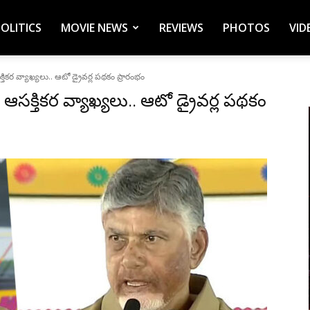
POLITICS
MOVIE NEWS
REVIEWS
PHOTOS
VID
తికర వ్యాఖ్యలు.. ఆటో డ్రైవర్ల పథకం ప్రారంభం
ఆసక్తికర వ్యాఖ్యలు.. ఆటో డ్రైవర్ల పథకం