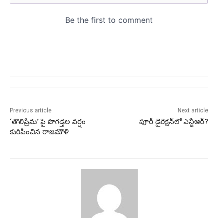
Previous article
Next article
‘తొలిప్రేమ’ పై పొగడ్తల వర్షం
పూరీ డైరెక్షన్‌లో ఎన్టీఆర్‌?
కురిపించిన రాజమౌళి