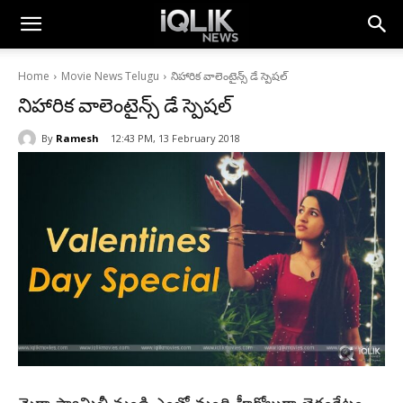
Home
Movie News Telugu
నిహారిక వాలెంటైన్స్ డే స్పెషల్
నిహారిక వాలెంటైన్స్ డే స్పెషల్
By
Ramesh
12:43 PM, 13 February 2018