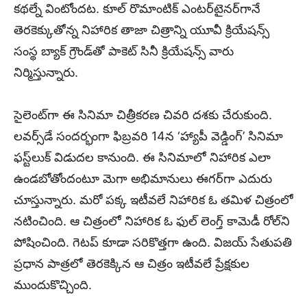
కథల్నే వింటోందట. కూల్‌ రొమాంటిక్‌ ఎంటర్‌టైనర్‌గానే
తెరకెక్కుతోన్న నిహారిక తాజా చిత్రాన్ని యూవీ క్రియేషన్స్‌
సంస్థ బ్యాక్‌ గ్రౌండ్‌తో పాకెట్‌ సినీ క్రియేషన్స్‌ వారు
నిర్మిస్తున్నారు.
సైలెంట్‌గా ఈ సినిమా చిత్రీకరణ చివరి దశకు చేరుకుంది.
లవర్స్‌డే సందర్భంగా ఫిబ్రవరి 14న ‘హ్యాపీ వెడ్డింగ్‌’ సినిమా
ఫస్ట్‌లుక్‌ విడుదల కానుంది. ఈ సినిమాలో నిహారిక ఎలా
ఉండబోతోందంటూ మెగా అభిమానులు ఈగర్‌గా ఎదురు
చూస్తున్నారు. మరో పక్క ఇటీవలే నిహారిక ఓ తమిళ చిత్రంలో
నటించింది. ఆ చిత్రంలో నిహారిక ఓ ఫుల్‌ లెంగ్త్‌ కామెడీ రోల్‌ని
పోషించింది. గెటప్‌ కూడా సరికొత్తగా ఉంది. విజయ్‌ సేతుపతి
ప్రధాన పాత్రలో తెరకెక్కిన ఆ చిత్రం ఇటీవలే ప్రేక్షకుల
ముందుకొచ్చింది.