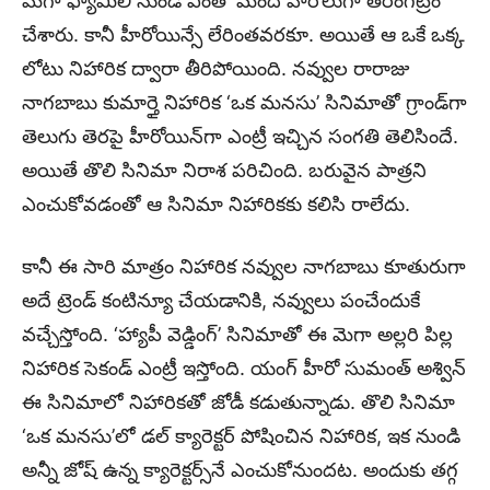
మెగా ఫ్యామిలీ నుండి ఎంతో మంది హీరోలుగా తెరంగేట్రం
చేశారు. కానీ హీరోయిన్సే లేరింతవరకూ. అయితే ఆ ఒకే ఒక్క
లోటు నిహారిక ద్వారా తీరిపోయింది. నవ్వుల రారాజు
నాగబాబు కుమార్తై నిహారిక ‘ఒక మనసు’ సినిమాతో గ్రాండ్‌గా
తెలుగు తెరపై హీరోయిన్‌గా ఎంట్రీ ఇచ్చిన సంగతి తెలిసిందే.
అయితే తొలి సినిమా నిరాశ పరిచింది. బరువైన పాత్రని
ఎంచుకోవడంతో ఆ సినిమా నిహారికకు కలిసి రాలేదు.
కానీ ఈ సారి మాత్రం నిహారిక నవ్వుల నాగబాబు కూతురుగా
అదే ట్రెండ్‌ కంటిన్యూ చేయడానికి, నవ్వులు పంచేందుకే
వచ్చేస్తోంది. ‘హ్యాపీ వెడ్డింగ్‌’ సినిమాతో ఈ మెగా అల్లరి పిల్ల
నిహారిక సెకండ్‌ ఎంట్రీ ఇస్తోంది. యంగ్‌ హీరో సుమంత్‌ అశ్విన్‌
ఈ సినిమాలో నిహారికతో జోడీ కడుతున్నాడు. తొలి సినిమా
‘ఒక మనసు’లో డల్‌ క్యారెక్టర్‌ పోషించిన నిహారిక, ఇక నుండి
అన్నీ జోష్‌ ఉన్న క్యారెక్టర్స్‌నే ఎంచుకోనుందట. అందుకు తగ్గ