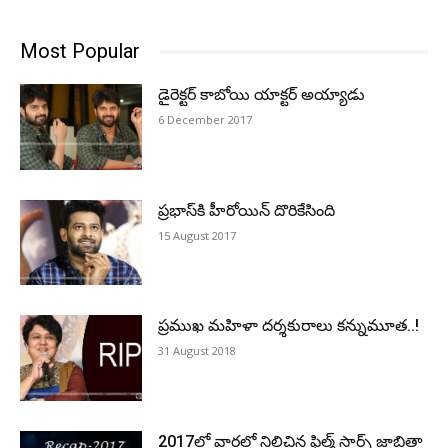
Most Popular
డైరెక్టర్‌ కాబోయి యాక్టర్‌ అయ్యాడు
6 December 2017
ప్ర‌భాస్‌కి హీరోయిన్ దొరికేసింది
15 August 2017
ప్రముఖ మహిళా దర్శకురాలు కన్నుమూత..!
31 August 2018
2017లో వార్తల్లో నిలిచిన ఫిల్మ్ స్టార్స్ జాబితా