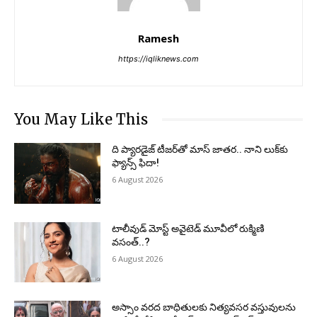
Ramesh
https://iqliknews.com
You May Like This
ది ప్యారడైజ్ టీజర్‌తో మాస్ జాతర.. నాని లుక్‌కు
ఫ్యాన్స్ ఫిదా!
6 August 2026
టాలీవుడ్ మోస్ట్ అవైటెడ్ మూవీలో రుక్మిణి
వసంత్..?
6 August 2026
అస్సాం వరద బాధితులకు నిత్యవసర వస్తువులను