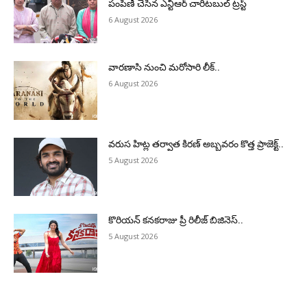
పంపిణీ చేసిన ఎన్టీఆర్ చారిటబుల్ ట్రస్ట్
6 August 2026
వారణాసి నుంచి మరోసారి లీక్..
6 August 2026
వరుస హిట్ల తర్వాత కిరణ్ అబ్బవరం కొత్త ప్రాజెక్ట్..
5 August 2026
కొరియన్ కనకరాజు ప్రీ రిలీజ్ బిజినెస్..
5 August 2026