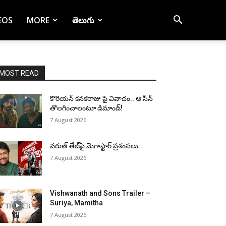
EOS
MORE
తెలుగు
MOST READ
కొరియన్ కనకరాజు పై వివాదం.. ఆ సీన్
తొలగించాలంటూ డిమాండ్!
7 August 2026
వరుణ్ తేజ్‌పై మెగాస్టార్ ప్రశంసలు..
7 August 2026
Vishwanath and Sons Trailer –
Suriya, Mamitha
7 August 2026