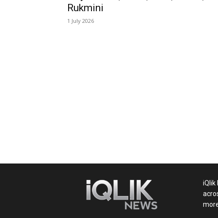
Rukmini
and
1 July 2026
World
News
iQlik
acro
more