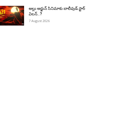
అల్లు అర్జున్ సినిమాకు బాలీవుడ్ స్టార్
విలన్..?
7 August 2026