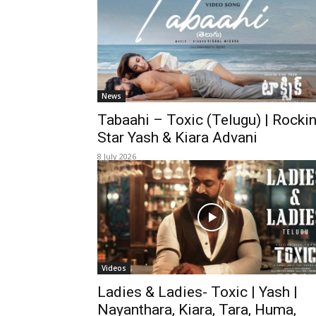
News,
News
Movie
Tabaahi – Toxic (Telugu) | Rocki
Star Yash & Kiara Advani
8 July 2026
News,
Politics,
Videos
Sports,
Ladies & Ladies- Toxic | Yash |
Nayanthara, Kiara, Tara, Huma,