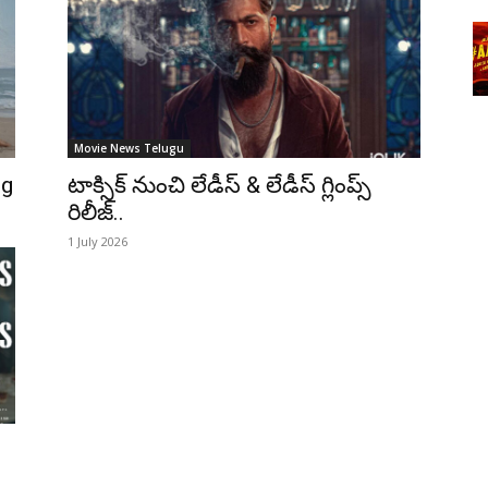
Movie News Telugu
ng
టాక్సిక్ నుంచి లేడీస్ & లేడీస్ గ్లింప్స్
రిలీజ్..
1 July 2026