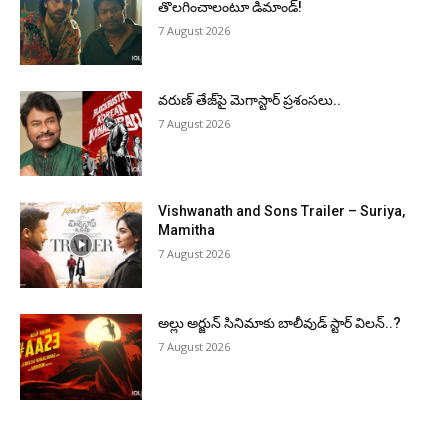
తొలగించాలంటూ డిమాండ్!
7 August 2026
వరుణ్ తేజ్‌పై మెగాస్టార్ ప్రశంసలు..
7 August 2026
Vishwanath and Sons Trailer – Suriya,
Mamitha
7 August 2026
అల్లు అర్జున్ సినిమాకు బాలీవుడ్ స్టార్ విలన్..?
7 August 2026