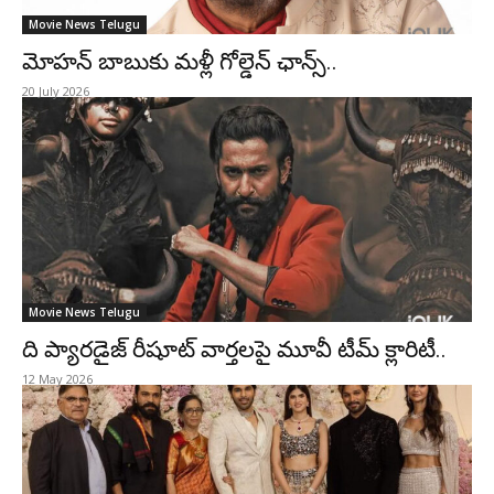
Movie News Telugu
మోహన్ బాబుకు మళ్లీ గోల్డెన్ ఛాన్స్..
20 July 2026
Movie News Telugu
ది ప్యారడైజ్ రీషూట్ వార్తలపై మూవీ టీమ్ క్లారిటీ..
12 May 2026