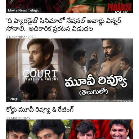
Movie News Telugu
‘ది ప్యారడైజ్’ సినిమాలో నేషనల్ అవార్డు విన్నర్
సోనాలి.. అధికారిక ప్రకటన విడుదల
3 November 2025
Telugu
కోర్టు మూవీ రివ్యూ & రేటింగ్‌
13 March 2025