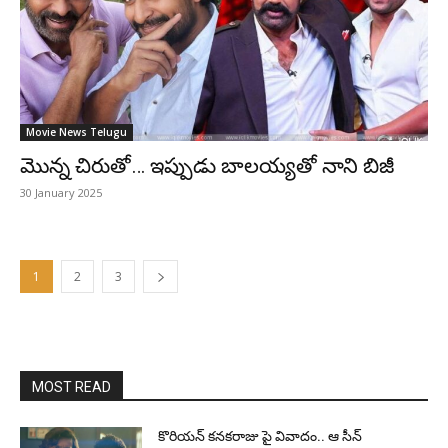
Movie News Telugu
మొన్న చిరుతో… ఇప్పుడు బాలయ్యతో నాని బిజీ
30 January 2025
1
2
3
MOST READ
కొరియన్ కనకరాజు పై వివాదం.. ఆ సీన్