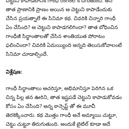
చెట్టుని కాపాడటానికి గాంధీ రంగంలోకి దిగుతుంది. త‌న
తాత ప్రాణానికి ప్రాణం అయిన ఆ చెట్టుని కాపాడేందుకు
చేసిన ప్రయత్నాలే ఈ సినిమా కథ. చివరికి చిన్నారి గాంధీ
ఏం చేసింది? ఆ చెట్టుని కాపాడగలిగిందా? తాత బోధించిన
గాంధీజీ సిద్ధాంతాల‌తో చేసిన శాంతియుత పోరాటం
ఫలించిందా? చివరికి ఏమయ్యింది అన్నది తెలుసుకోవాలంటే
సినిమా చూడాల్సిందే.
విశ్లేషణ:
గాంధీ సిద్ధాంతాలు ఆచరిస్తూ, అభిమానిస్తూ పెరిగిన ఒక
చిన్న పిల్ల తన ఊరిని, తాత ఇష్టపడే చెట్టుని కాపాడుకోవడం
కోసం ఏం చేసింది? అన్న కాన్సెప్ట్ తో ఈ మూవీ
తెరకెక్కించారు. కథ మొత్తం గాంధీ అనే అమ్మాయి చుట్టూ,
చెట్టు చుట్టూ తిరుగుతుంది. అందుకే టైటిల్ కూడా అదే