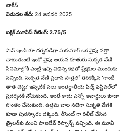
టాకీస్
విడుదల తేదీ:
24 జనవరి 2025
ఐక్లిక్ మూవీస్ రేటింగ్‌: 2.75/5
పాన్ ఇండియా దర్శకుడిగా సుకుమార్ ఒక వైపు సత్తా
చాటుతుంటే ఇంకో వైపు ఆయన కూతురు సుకృత వేణి
సినిమాల్లోకి ఎంట్రీ ఇచ్చి విభిన్న కథతో ప్రేక్షకుల ముందుకు
వచ్చింది. సుకృత వేణి ప్రధాన పాత్రలో తెరకెక్కిన ‘గాంధీ
తాత చెట్టు’ ఇప్పటికే పలు అంతర్జాతీయ ఫిల్మ్ ఫెస్టివల్‌లో
ప్రదర్శనకి నోచుకుంది. అంతే కాదు ఎన్నో అవార్డులు కూడా
సొంతం చేసుకుంది. ఉత్తమ బాల నటిగా సుకృతి వేణికి
కూడా పురస్కారం దక్కింది. రీసెంట్ గా రిలీజ్ చేసిన
ట్రైలర్‌కు మంచి పాజిటీవ్ రెస్పాన్స్ వచ్చింది. ఈ మూవీ