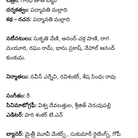
చిత్రం:
గాంధీ తాత చెట్టు
దర్శకత్వం:
పద్మావతి మల్లాది
కథ – రచన:
పద్మావతి మల్లాది
నటీనటులు:
సుకృతి వేణి, ఆనంద్ చక్ర పాణి, రాగ
మయూరి, రఘు రామ్, భాను ప్రకాష్‌, నేహాల్‌ ఆనంద్‌
కుంకుమ.
నిర్మాతలు:
న‌వీన్ ఎర్నేని, ర‌విశంక‌ర్‌, శేష సింధు రావు
సంగీతం:
రీ
సినిమాటోగ్రఫీ:
విశ్వ దేవబత్తుల, శ్రీజిత్‌ చెరువుపల్లి
ఎడిటర్:
హరి శంకర్ టి.ఎన్
బ్యానర్:
మైత్రీ మూవీ మేకర్స్ , సుకుమార్ రైటింగ్స్‌, గోపీ