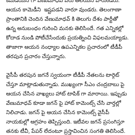
కమెడియన్ గా వేణుమాధవ్ పేరు తెలియని వారుండరు.
ఆయన కామెడీని ఇష్టపడని వారూ వుండరు. తెలంగాణా
ప్రాంతానికి చెందిన వేణుమాధవ్ కి తెలుగు దేశం పార్టీతో
ఉన్న అనుబంధం గురించి మనకు తెలిసిందే. గత ఎన్నికల్లో
కోదాడ నుండి పోటీచేసేందుకు ప్రయత్నించి విఫలమయ్యాడు.
తాజాగా ఆయన నంధ్యాల ఉపఎన్నికల ప్రచారంలో టీడీపీ
తరపున ప్రచారం చేస్తున్నారు.
వైసీపీ తరపున జగనే స్వయంగా టీడీపీ నేతలను టార్గెట్
చేస్తూ మాట్లాడుతున్నాడు. ముఖ్యంగా సీఎం చంద్రబాబు పై
ఆయన చేసిన వాఖ్యలు హాట్ టాపిక్ గా మారాయి. ఇప్పుడు
వేణుమాధవ్ కూడా జగన్ పై హాట్ కామెంట్స్ చేసి వార్తల్లో
నిలిచాడు. జగన్ పై ఆయన చేసిన కామెంట్స్ వైసీపీ
నాయకుల్లో ఆగ్రహం తెప్పిస్తుంది. ఇటీవల జగన్ ప్రసంగిస్తూ
తనకు టీవీ, పేపర్ లేదంటూ ప్రస్తావించిన సంగతి తెలిసిందే.