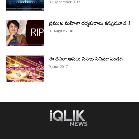
30 December 2017
ప్రముఖ మహిళా దర్శకురాలు కన్నుమూత..!
31 August 2018
ఈ దసరా అసలు సిసలు సినిమా పండగ
9 June 2017