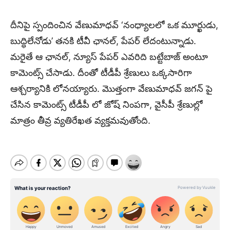
దీనిపై స్పందించిన వేణుమాధవ్ ‘నంధ్యాలలో ఒక మూర్ఖుడు,
బుద్ధిలేనోడు’ తనకి టీవీ ఛానల్, పేపర్ లేదంటున్నాడు.
మరైతే ఆ ఛానల్, న్యూస్ పేపర్ ఎవరిది బట్టేబాజ్ అంటూ
కామెంట్స్ చేసాడు. దీంతో టీడీపీ శ్రేణులు ఒక్కసారిగా
ఆశ్చర్యానికి లోనయ్యారు. మొత్తంగా వేణుమాధవ్ జగన్ పై
చేసిన కామెంట్స్ టీడీపీ లో జోష్ నింపగా, వైసీపీ శ్రేణుల్లో
మాత్రం తీవ్ర వ్యతిరేఖత వ్యక్తమవుతోంది.