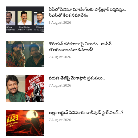
ఏపీలో సినిమా షూటింగ్‌లకు ఫాస్ట్‌ట్రాక్ పర్మిషన్లు..
సీఎస్‌తో కీలక సమావేశం
8 August 2026
కొరియన్ కనకరాజు పై వివాదం.. ఆ సీన్
తొలగించాలంటూ డిమాండ్!
7 August 2026
వరుణ్ తేజ్‌పై మెగాస్టార్ ప్రశంసలు..
7 August 2026
అల్లు అర్జున్ సినిమాకు బాలీవుడ్ స్టార్ విలన్..?
7 August 2026