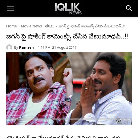
Home
Movie News Telugu
జగన్ పై షాకింగ్ కామెంట్స్ చేసిన వేణుమాధవ్..!!
జగన్ పై షాకింగ్ కామెంట్స్ చేసిన వేణుమాధవ్..!!
By
Ramesh
1:17 PM, 21 August 2017