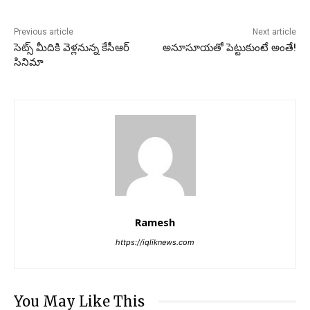
Previous article
Next article
సెట్స్‌ మీదికి వెళ్లనున్న కేసీఆర్‌
అనూసూయతో పెట్టుకుంటే అంతే!
సినిమా
Ramesh
https://iqliknews.com
You May Like This