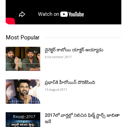
Most Popular
డైరెక్టర్‌ కాబోయి యాక్టర్‌ అయ్యాడు
6 December 2017
ప్ర‌భాస్‌కి హీరోయిన్ దొరికేసింది
15 August 2017
2017లో వార్తల్లో నిలిచిన ఫిల్మ్ స్టార్స్ జాబితా
ఇదే