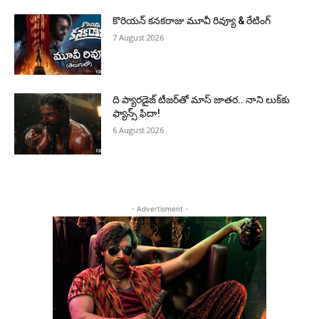
కొరియన్ కనకరాజు మూవీ రివ్యూ & రేటింగ్
7 August 2026
ది ప్యారడైజ్ టీజర్‌తో మాస్ జాతర.. నాని లుక్‌కు
ఫ్యాన్స్ ఫిదా!
6 August 2026
- Advertisment -