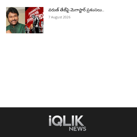
వరుణ్ తేజ్‌పై మెగాస్టార్ ప్రశంసలు..
7 August 2026