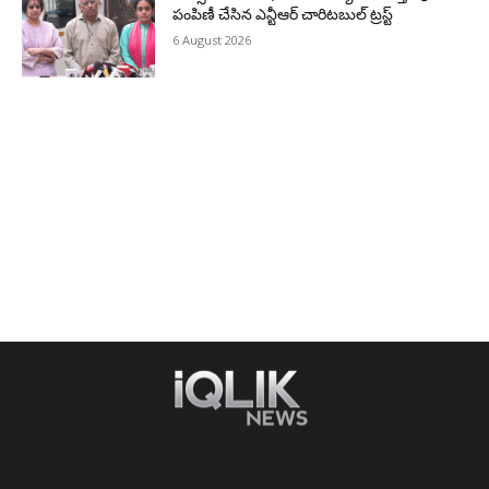
పంపిణీ చేసిన ఎన్టీఆర్ చారిటబుల్ ట్రస్ట్
6 August 2026