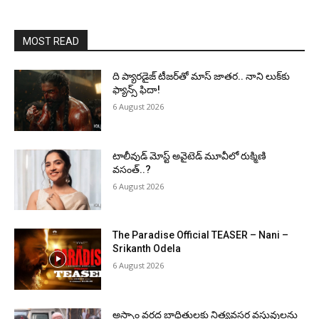
MOST READ
ది ప్యారడైజ్ టీజర్‌తో మాస్ జాతర.. నాని లుక్‌కు
ఫ్యాన్స్ ఫిదా!
6 August 2026
టాలీవుడ్ మోస్ట్ అవైటెడ్ మూవీలో రుక్మిణి
వసంత్..?
6 August 2026
The Paradise Official TEASER – Nani –
Srikanth Odela
6 August 2026
అస్సాం వరద బాధితులకు నిత్యవసర వస్తువులను