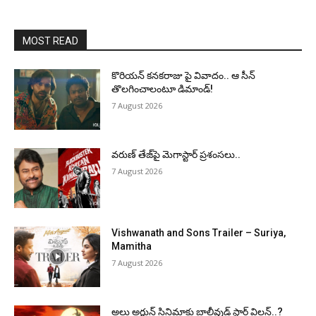
MOST READ
కొరియన్ కనకరాజు పై వివాదం.. ఆ సీన్
తొలగించాలంటూ డిమాండ్!
7 August 2026
వరుణ్ తేజ్‌పై మెగాస్టార్ ప్రశంసలు..
7 August 2026
Vishwanath and Sons Trailer – Suriya,
Mamitha
7 August 2026
అల్లు అర్జున్ సినిమాకు బాలీవుడ్ స్టార్ విలన్..?